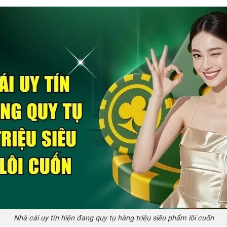
Nhà cái uy tín hiện đang quy tụ hàng triệu siêu phẩm lôi cuốn