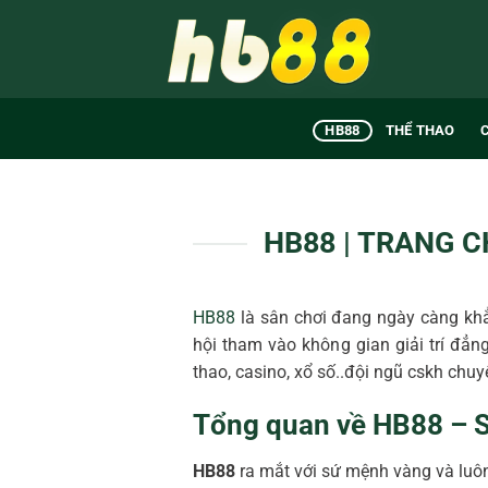
Bỏ
qua
nội
dung
HB88
THỂ THAO
HB88 | TRANG 
HB88
là sân chơi đang ngày càng khẳ
hội tham vào không gian giải trí đẳn
thao, casino, xổ số..đội ngũ cskh ch
Tổng quan về HB88 – S
HB88
ra mắt với sứ mệnh vàng và luôn