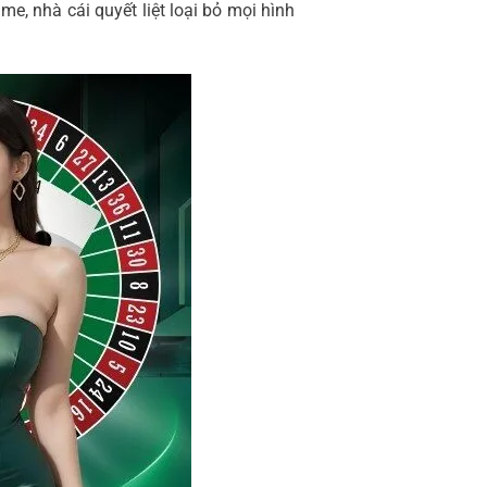
, nhà cái quyết liệt loại bỏ mọi hình