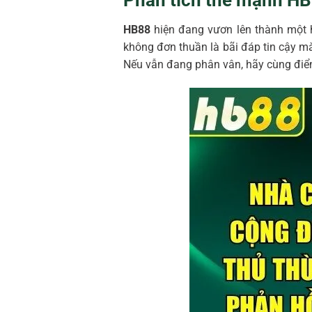
Phân tích thế mạnh H
HB88
hiện đang vươn lên thành một h
không đơn thuần là bãi đáp tin cậy mà 
Nếu vẫn đang phân vân, hãy cùng điểm