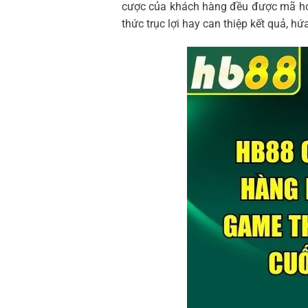
cược của khách hàng đều được mã hóa 
thức trục lợi hay can thiệp kết quả, h