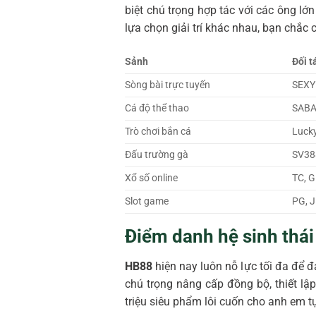
biệt chú trọng hợp tác với các ông lớ
lựa chọn giải trí khác nhau, bạn chắ
Sảnh
Đối t
Sòng bài trực tuyến
SEXY 
Cá độ thể thao
SABA
Trò chơi bắn cá
Lucky
Đấu trường gà
SV38
Xổ số online
TC, G
Slot game
PG, J
Điểm danh hệ sinh thái
HB88
hiện nay luôn nỗ lực tối đa để
chú trọng nâng cấp đồng bộ, thiết lậ
triệu siêu phẩm lôi cuốn cho anh em 