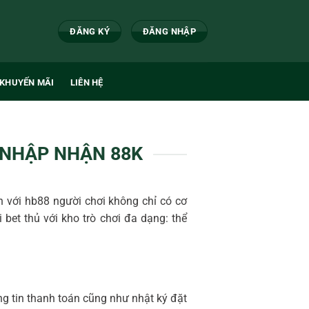
ĐĂNG KÝ
ĐĂNG NHẬP
KHUYẾN MÃI
LIÊN HỆ
 NHẬP NHẬN 88K
 với hb88 người chơi không chỉ có cơ
bet thủ với kho trò chơi đa dạng: thể
g tin thanh toán cũng như nhật ký đặt