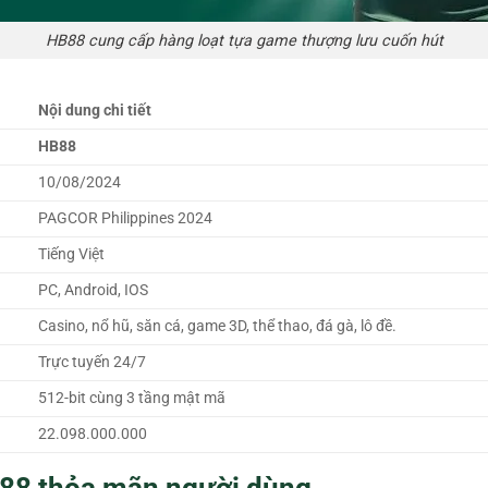
HB88 cung cấp hàng loạt tựa game thượng lưu cuốn hút
Nội dung chi tiết
HB88
10/08/2024
PAGCOR Philippines 2024
Tiếng Việt
PC, Android, IOS
Casino, nổ hũ, săn cá, game 3D, thể thao, đá gà, lô đề.
Trực tuyến 24/7
512-bit cùng 3 tầng mật mã
22.098.000.000